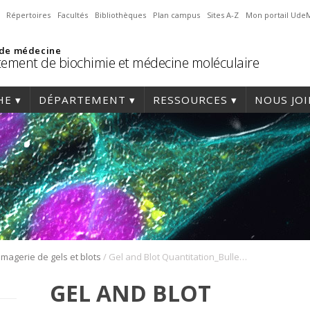
Répertoires
Facultés
Bibliothèques
Plan campus
Sites A-Z
Mon portail Ude
 de médecine
ement de biochimie et médecine moléculaire
HE
DÉPARTEMENT
RESSOURCES
NOUS JO
/
Imagerie de gels et blots
Gel and Blot Quantitation_Bulletin5792
GEL AND BLOT