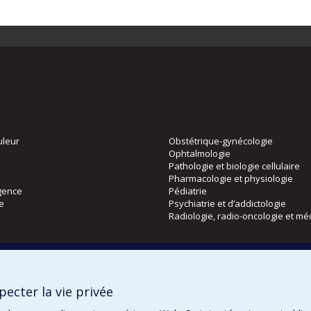
uleur
Obstétrique-gynécologie
Ophtalmologie
Pathologie et biologie cellulaire
Pharmacologie et physiologie
gence
Pédiatrie
ie
Psychiatrie et d’addictologie
Radiologie, radio-oncologie et mé
Directions
 physique
DPC
ecter la vie privée
CPASS
Éthique clinique