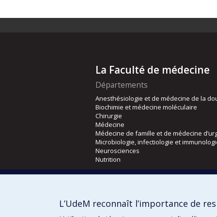
La Faculté de médecine
Départements
Anesthésiologie et de médecine de la do
Biochimie et médecine moléculaire
Chirurgie
Médecine
Médecine de famille et de médecine d’ur
Microbiologie, infectiologie et immunolog
Neurosciences
Nutrition
Écoles
Kinésiologie et des sciences de l’activité
L’UdeM reconnaît l’importance de resp
Orthophonie et audiologie
Réadaptation