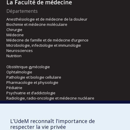
La Faculté de médecine
Départements
Anesthésiologie et de médecine de la douleur
Biochimie et médecine moléculaire
Chirurgie
Médecine
Médecine de famille et de médecine d’urgence
Microbiologie, infectiologie et immunologie
Neurosciences
Nutrition
Obstétrique-gynécologie
Ophtalmologie
Pathologie et biologie cellulaire
Pharmacologie et physiologie
Pédiatrie
Psychiatrie et d’addictologie
Radiologie, radio-oncologie et médecine nucléaire
Écoles
L’UdeM reconnaît l’importance de
Kinésiologie et des sciences de l’activité physique
respecter la vie privée