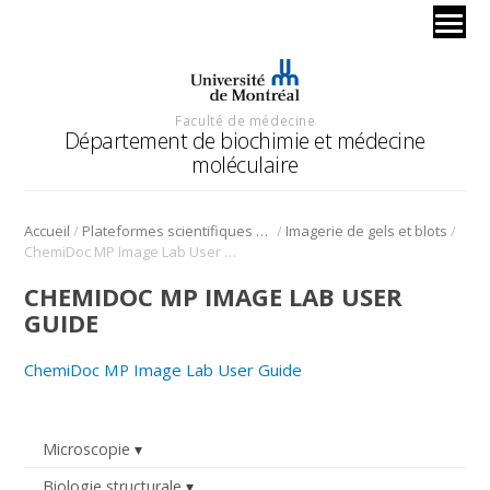
Faculté de médecine
Département de biochimie et médecine
moléculaire
/
/
/
Accueil
Plateformes scientifiques BMM
Imagerie de gels et blots
ChemiDoc MP Image Lab User Guide
CHEMIDOC MP IMAGE LAB USER
GUIDE
ChemiDoc MP Image Lab User Guide
Microscopie
Biologie structurale