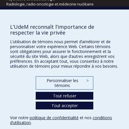
Radiologie, radio-oncologie et médecine nucléaire
Écoles
L’UdeM reconnaît l’importance de
Kinésiologie et des sciences de l’activité physique
respecter la vie privée
Orthophonie et audiologie
L’utilisation de témoins nous permet d’améliorer et de
Réadaptation
personnaliser votre expérience Web. Certains témoins
sont obligatoires pour assurer le fonctionnement et la
Directions
sécurité du site Web, alors que d’autres enregistrent vos
préférences. En acceptant tout, vous consentez à notre
DPC
utilisation de témoins pour mieux répondre à vos besoins.
CPASS
Éthique clinique
Personnaliser les
>
témoins
Tout refuser
Tout accepter
Voir notre
politique de confidentialité
et nos
conditions
d’utilisation
.