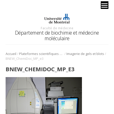
Faculté de médecine
Département de biochimie et médecine
moléculaire
/
/
/
Accueil
Plateformes scientifiques BMM
Imagerie de gels et blots
BNEW_ChemiDoc_MP_e3
BNEW_CHEMIDOC_MP_E3