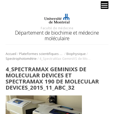
Faculté de médecine
Département de biochimie et médecine
moléculaire
/
/
/
Accueil
Plateformes scientifiques BMM
Biophysique
/
Spectrophotométrie
4_SpectraMax GeminiXS de Molecular devices et SpectraMax 190 de Molecular devices_2015_11_abc_32
4_SPECTRAMAX GEMINIXS DE
MOLECULAR DEVICES ET
SPECTRAMAX 190 DE MOLECULAR
DEVICES_2015_11_ABC_32