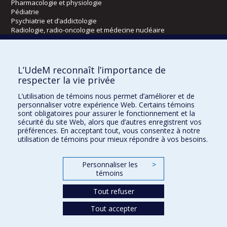
Pharmacologie et physiologie
Pédiatrie
Psychiatrie et d’addictologie
Radiologie, radio-oncologie et médecine nucléaire
Écoles
L’UdeM reconnaît l’importance de
Kinésiologie et des sciences de l’activité physique
respecter la vie privée
Orthophonie et audiologie
L’utilisation de témoins nous permet d’améliorer et de
Réadaptation
personnaliser votre expérience Web. Certains témoins
sont obligatoires pour assurer le fonctionnement et la
Directions
sécurité du site Web, alors que d’autres enregistrent vos
préférences. En acceptant tout, vous consentez à notre
DPC
utilisation de témoins pour mieux répondre à vos besoins.
CPASS
Éthique clinique
Personnaliser les
>
témoins
Tout refuser
Tout accepter