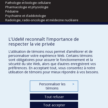
Pathologie et biologie cellulaire
Pharmacologie et physiologie
Pédiatrie
Psychiatrie et d’addictologie
Radiologie, radio-oncologie et médecine nucléaire
Écoles
L’UdeM reconnaît l’importance de
Kinésiologie et des sciences de l’activité physique
respecter la vie privée
Orthophonie et audiologie
L’utilisation de témoins nous permet d’améliorer et de
Réadaptation
personnaliser votre expérience Web. Certains témoins
sont obligatoires pour assurer le fonctionnement et la
Directions
sécurité du site Web, alors que d’autres enregistrent vos
préférences. En acceptant tout, vous consentez à notre
DPC
utilisation de témoins pour mieux répondre à vos besoins.
CPASS
Éthique clinique
Personnaliser les
>
témoins
Tout refuser
Tout accepter