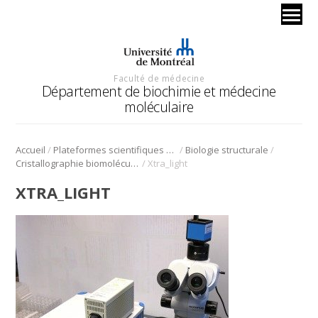
Faculté de médecine
Département de biochimie et médecine
moléculaire
/
/
/
Accueil
Plateformes scientifiques BMM
Biologie structurale
/
Cristallographie biomoléculaire
Xtra_light
XTRA_LIGHT