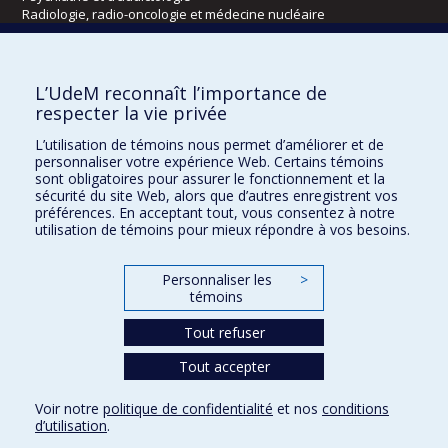
Radiologie, radio-oncologie et médecine nucléaire
Écoles
L’UdeM reconnaît l’importance de
Kinésiologie et des sciences de l’activité physique
respecter la vie privée
Orthophonie et audiologie
L’utilisation de témoins nous permet d’améliorer et de
Réadaptation
personnaliser votre expérience Web. Certains témoins
sont obligatoires pour assurer le fonctionnement et la
Directions
sécurité du site Web, alors que d’autres enregistrent vos
préférences. En acceptant tout, vous consentez à notre
DPC
utilisation de témoins pour mieux répondre à vos besoins.
CPASS
Éthique clinique
Personnaliser les
>
témoins
Tout refuser
Tout accepter
Voir notre
politique de confidentialité
et nos
conditions
d’utilisation
.