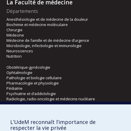
La Faculté de médecine
Départements
Anesthésiologie et de médecine de la douleur
Biochimie et médecine moléculaire
Chirurgie
Médecine
Médecine de famille et de médecine d’urgence
Microbiologie, infectiologie et immunologie
Neurosciences
Nutrition
Obstétrique-gynécologie
Ophtalmologie
Pathologie et biologie cellulaire
Pharmacologie et physiologie
Pédiatrie
Psychiatrie et d’addictologie
Radiologie, radio-oncologie et médecine nucléaire
Écoles
L’UdeM reconnaît l’importance de
Kinésiologie et des sciences de l’activité physique
respecter la vie privée