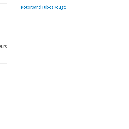
RotorsandTubesRouge
eurs
n