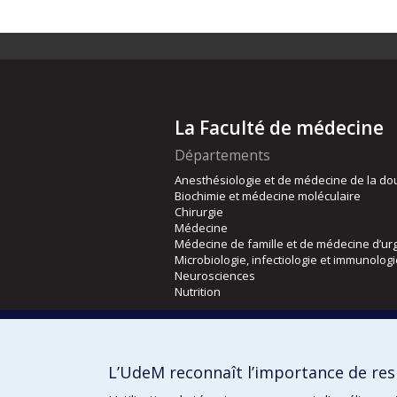
La Faculté de médecine
Départements
Anesthésiologie et de médecine de la do
Biochimie et médecine moléculaire
Chirurgie
Médecine
Médecine de famille et de médecine d’ur
Microbiologie, infectiologie et immunolog
Neurosciences
Nutrition
Écoles
Kinésiologie et des sciences de l’activité
L’UdeM reconnaît l’importance de resp
Orthophonie et audiologie
Réadaptation