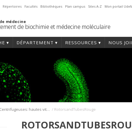
Répertoires
Facultés
Bibliothèques
Plan campus
Sites A-Z
Mon portail Ude
 de médecine
ement de biochimie et médecine moléculaire
HE
DÉPARTEMENT
RESSOURCES
NOUS JO
/
Centrifugeuses: hautes vitesses, ultracentrifugeuses et leurs rotors
RotorsandTubesRouge
ROTORSANDTUBESROU