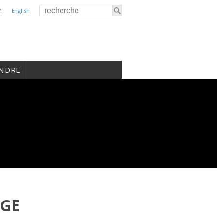
M
English
INDRE
GE