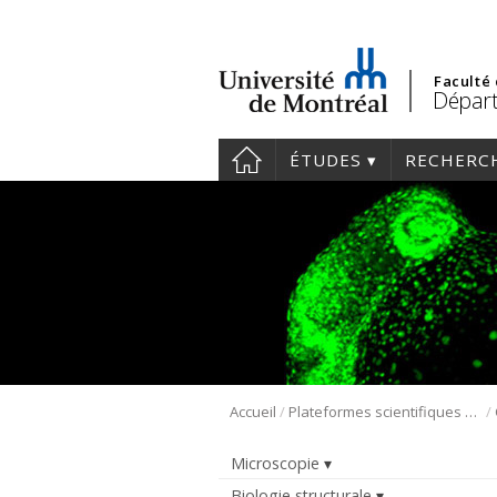
Faculté
Départ
ÉTUDES
RECHERC
/
/
Accueil
Plateformes scientifiques BMM
Microscopie
Biologie structurale