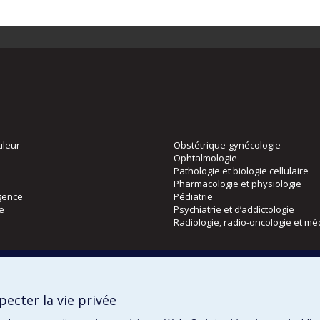
uleur
Obstétrique-gynécologie
Ophtalmologie
Pathologie et biologie cellulaire
Pharmacologie et physiologie
gence
Pédiatrie
ie
Psychiatrie et d’addictologie
Radiologie, radio-oncologie et mé
Directions
 physique
DPC
ecter la vie privée
CPASS
Éthique clinique