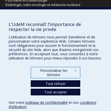
Psychiatrie et d’addictologie
Radiologie, radio-oncologie et médecine nucléaire
Écoles
L’UdeM reconnaît l’importance de
Kinésiologie et des sciences de l’activité physique
respecter la vie privée
Orthophonie et audiologie
L’utilisation de témoins nous permet d’améliorer et de
Réadaptation
personnaliser votre expérience Web. Certains témoins
sont obligatoires pour assurer le fonctionnement et la
Directions
sécurité du site Web, alors que d’autres enregistrent vos
préférences. En acceptant tout, vous consentez à notre
DPC
utilisation de témoins pour mieux répondre à vos besoins.
CPASS
Éthique clinique
Personnaliser les
>
témoins
Tout refuser
Tout accepter
Voir notre
politique de confidentialité
et nos
conditions
d’utilisation
.