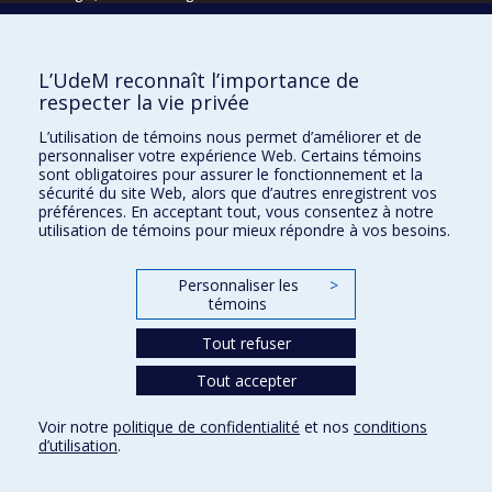
Écoles
L’UdeM reconnaît l’importance de
Kinésiologie et des sciences de l’activité physique
respecter la vie privée
Orthophonie et audiologie
L’utilisation de témoins nous permet d’améliorer et de
Réadaptation
personnaliser votre expérience Web. Certains témoins
sont obligatoires pour assurer le fonctionnement et la
Directions
sécurité du site Web, alors que d’autres enregistrent vos
préférences. En acceptant tout, vous consentez à notre
DPC
utilisation de témoins pour mieux répondre à vos besoins.
CPASS
Éthique clinique
Personnaliser les
>
témoins
Tout refuser
Tout accepter
Voir notre
politique de confidentialité
et nos
conditions
d’utilisation
.
Confidentialité
Conditions d’utilisation
Paramètres des témoins