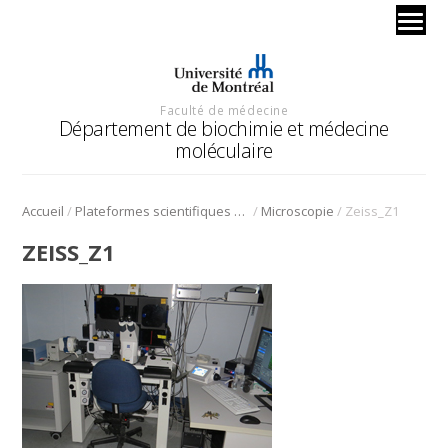
Faculté de médecine
Département de biochimie et médecine
moléculaire
/
/
/
Accueil
Plateformes scientifiques BMM
Microscopie
Zeiss_Z1
ZEISS_Z1