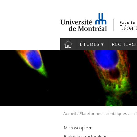
Faculté
Départ
ÉTUDES
RECHERC
/
/
Accueil
Plateformes scientifiques BMM
Microscopie
Biologie structurale