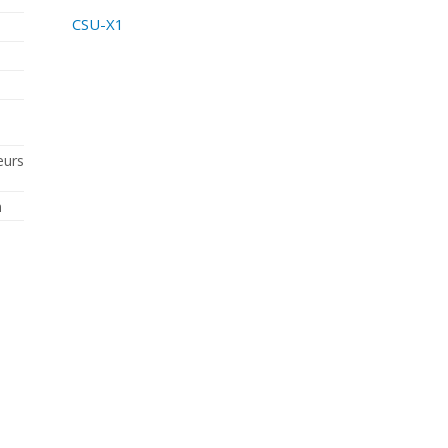
CSU-X1
eurs
n