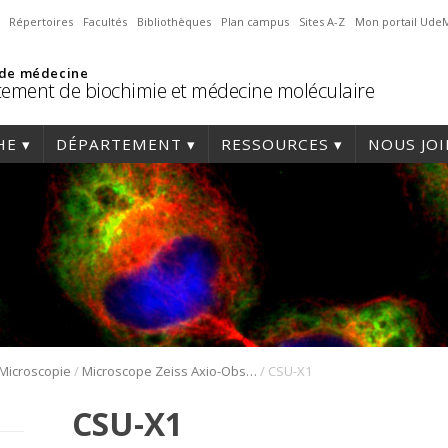
Répertoires
Facultés
Bibliothèques
Plan campus
Sites A-Z
Mon portail Ude
 de médecine
ement de biochimie et médecine moléculaire
HE
DÉPARTEMENT
RESSOURCES
NOUS JO
/
/
Microscopie
Microscope Zeiss Axio-Observer Z1 avec disque rotatif
CSU-X1
CSU-X1