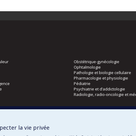
uleur
Obstétrique-gynécologie
Ophtalmologie
Pathologie et biologie cellulaire
Pharmacologie et physiologie
gence
Pédiatrie
ie
Psychiatrie et d’addictologie
Radiologie, radio-oncologie et mé
Directions
 physique
DPC
ecter la vie privée
CPASS
Éthique clinique