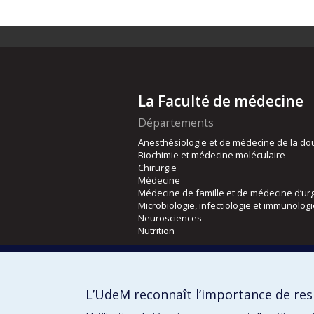
La Faculté de médecine
Départements
Anesthésiologie et de médecine de la do
Biochimie et médecine moléculaire
Chirurgie
Médecine
Médecine de famille et de médecine d’ur
Microbiologie, infectiologie et immunolog
Neurosciences
Nutrition
Écoles
Kinésiologie et des sciences de l’activité
L’UdeM reconnaît l’importance de resp
Orthophonie et audiologie
Réadaptation