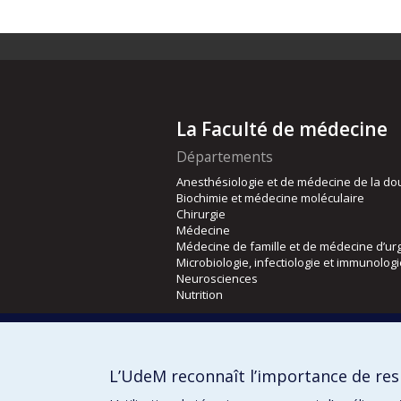
La Faculté de médecine
Départements
Anesthésiologie et de médecine de la do
Biochimie et médecine moléculaire
Chirurgie
Médecine
Médecine de famille et de médecine d’ur
Microbiologie, infectiologie et immunolog
Neurosciences
Nutrition
Écoles
Kinésiologie et des sciences de l’activité
L’UdeM reconnaît l’importance de resp
Orthophonie et audiologie
Réadaptation