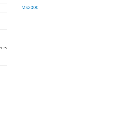
MS2000
eurs
n