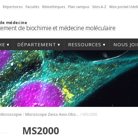
Répertoires
Facultés
Bibliothèques
Plan campus
Sites A-Z
Mon portail Ude
 de médecine
ement de biochimie et médecine moléculaire
HE
DÉPARTEMENT
RESSOURCES
NOUS JO
/
/
Microscopie
Microscope Zeiss Axio-Observer Z1 avec disque rotatif
MS2000
MS2000