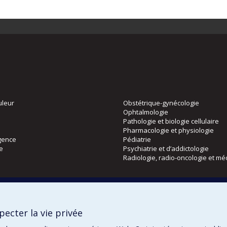
uleur
Obstétrique-gynécologie
Ophtalmologie
Pathologie et biologie cellulaire
Pharmacologie et physiologie
gence
Pédiatrie
ie
Psychiatrie et d’addictologie
Radiologie, radio-oncologie et mé
Directions
 physique
DPC
ecter la vie privée
CPASS
Éthique clinique