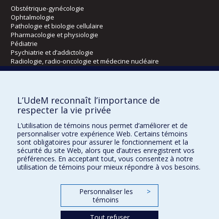
Obstétrique-gynécologie
Ophtalmologie
Pathologie et biologie cellulaire
Pharmacologie et physiologie
Pédiatrie
Psychiatrie et d’addictologie
Radiologie, radio-oncologie et médecine nucléaire
Écoles
L’UdeM reconnaît l’importance de
Kinésiologie et des sciences de l’activité physique
respecter la vie privée
Orthophonie et audiologie
L’utilisation de témoins nous permet d’améliorer et de
Réadaptation
personnaliser votre expérience Web. Certains témoins
sont obligatoires pour assurer le fonctionnement et la
Directions
sécurité du site Web, alors que d’autres enregistrent vos
préférences. En acceptant tout, vous consentez à notre
DPC
utilisation de témoins pour mieux répondre à vos besoins.
CPASS
Éthique clinique
Personnaliser les
>
témoins
Tout refuser