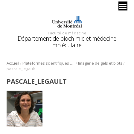
Faculté de médecine
Département de biochimie et médecine
moléculaire
/
/
/
Accueil
Plateformes scientifiques BMM
Imagerie de gels et blots
pascale_legault
PASCALE_LEGAULT