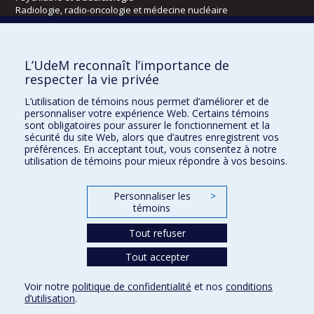
Radiologie, radio-oncologie et médecine nucléaire
Écoles
L’UdeM reconnaît l’importance de
Kinésiologie et des sciences de l’activité physique
respecter la vie privée
Orthophonie et audiologie
L’utilisation de témoins nous permet d’améliorer et de
Réadaptation
personnaliser votre expérience Web. Certains témoins
sont obligatoires pour assurer le fonctionnement et la
Directions
sécurité du site Web, alors que d’autres enregistrent vos
préférences. En acceptant tout, vous consentez à notre
DPC
utilisation de témoins pour mieux répondre à vos besoins.
CPASS
Éthique clinique
Personnaliser les
>
témoins
Tout refuser
Tout accepter
Voir notre
politique de confidentialité
et nos
conditions
d’utilisation
.