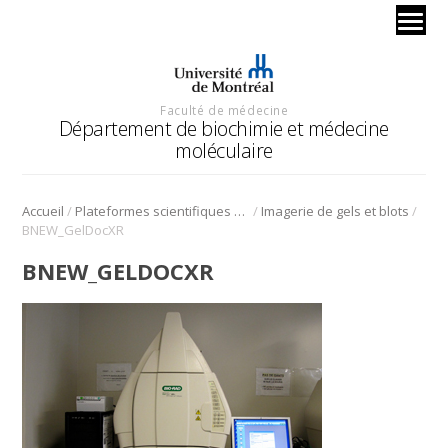
Faculté de médecine
Département de biochimie et médecine
moléculaire
/
/
/
Accueil
Plateformes scientifiques BMM
Imagerie de gels et blots
BNEW_GelDocXR
BNEW_GELDOCXR