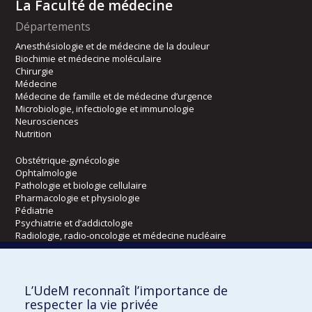
La Faculté de médecine
Départements
Anesthésiologie et de médecine de la douleur
Biochimie et médecine moléculaire
Chirurgie
Médecine
Médecine de famille et de médecine d’urgence
Microbiologie, infectiologie et immunologie
Neurosciences
Nutrition
Obstétrique-gynécologie
Ophtalmologie
Pathologie et biologie cellulaire
Pharmacologie et physiologie
Pédiatrie
Psychiatrie et d’addictologie
Radiologie, radio-oncologie et médecine nucléaire
Écoles
L’UdeM reconnaît l’importance de
Kinésiologie et des sciences de l’activité physique
respecter la vie privée