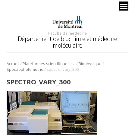
Faculté de médecine
Département de biochimie et médecine
moléculaire
/
/
/
Accueil
Plateformes scientifiques BMM
Biophysique
/
Spectrophotométrie
spectro_vary_300
SPECTRO_VARY_300