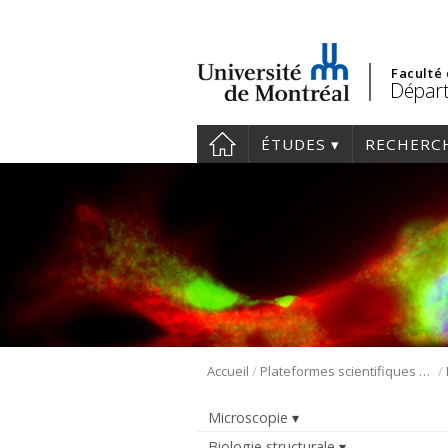
Faculté
Départ
ÉTUDES
RECHERC
/
/
Accueil
Plateformes scientifiques BMM
Microscopie
Biologie structurale