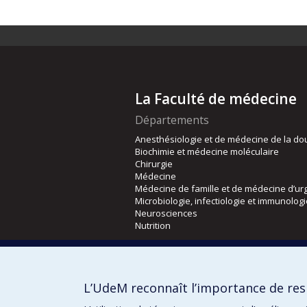
La Faculté de médecine
Départements
Anesthésiologie et de médecine de la do
Biochimie et médecine moléculaire
Chirurgie
Médecine
Médecine de famille et de médecine d’ur
Microbiologie, infectiologie et immunolog
Neurosciences
Nutrition
Écoles
Kinésiologie et des sciences de l’activité
L’UdeM reconnaît l’importance de resp
Orthophonie et audiologie
Réadaptation