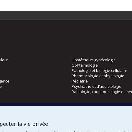
uleur
Obstétrique-gynécologie
Ophtalmologie
Pathologie et biologie cellulaire
Pharmacologie et physiologie
gence
Pédiatrie
ie
Psychiatrie et d’addictologie
Radiologie, radio-oncologie et mé
Directions
 physique
DPC
ecter la vie privée
CPASS
Éthique clinique