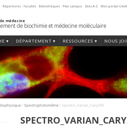
Répertoires
Facultés
Bibliothèques
Plan campus
Sites A-Z
Mon portail Ude
 de médecine
ement de biochimie et médecine moléculaire
HE
DÉPARTEMENT
RESSOURCES
NOUS JO
/
/
Biophysique
Spectrophotométrie
Spectro_Varian_Cary300
SPECTRO_VARIAN_CARY