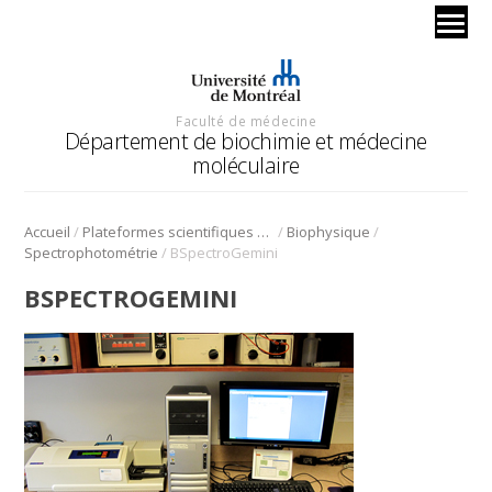
Faculté de médecine
Département de biochimie et médecine
moléculaire
/
/
/
Accueil
Plateformes scientifiques BMM
Biophysique
/
Spectrophotométrie
BSpectroGemini
BSPECTROGEMINI