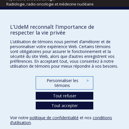
Radiologie, radio-oncologie et médecine nucléaire
Écoles
L’UdeM reconnaît l’importance de
Kinésiologie et des sciences de l’activité physique
respecter la vie privée
Orthophonie et audiologie
L’utilisation de témoins nous permet d’améliorer et de
Réadaptation
personnaliser votre expérience Web. Certains témoins
sont obligatoires pour assurer le fonctionnement et la
Directions
sécurité du site Web, alors que d’autres enregistrent vos
préférences. En acceptant tout, vous consentez à notre
DPC
utilisation de témoins pour mieux répondre à vos besoins.
CPASS
Éthique clinique
Personnaliser les
>
témoins
Tout refuser
Tout accepter
Voir notre
politique de confidentialité
et nos
conditions
d’utilisation
.