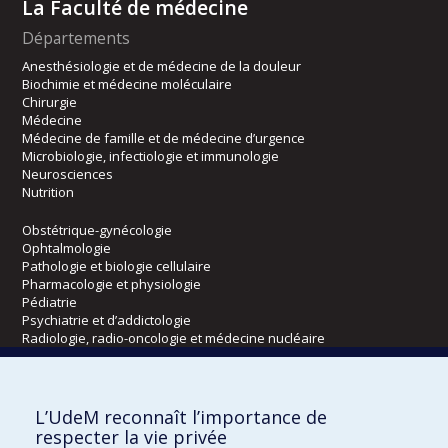
La Faculté de médecine
Départements
Anesthésiologie et de médecine de la douleur
Biochimie et médecine moléculaire
Chirurgie
Médecine
Médecine de famille et de médecine d’urgence
Microbiologie, infectiologie et immunologie
Neurosciences
Nutrition
Obstétrique-gynécologie
Ophtalmologie
Pathologie et biologie cellulaire
Pharmacologie et physiologie
Pédiatrie
Psychiatrie et d’addictologie
Radiologie, radio-oncologie et médecine nucléaire
Écoles
L’UdeM reconnaît l’importance de
Kinésiologie et des sciences de l’activité physique
respecter la vie privée