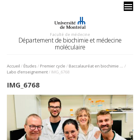
Faculté de médecine
Département de biochimie et médecine
moléculaire
/
/
/
/
Accueil
Études
Premier cycle
Baccalauréat en biochimie et médecine moléculaire
/
Labo d’enseignement
IMG_6768
IMG_6768