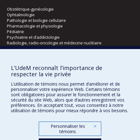
Obstétrique-gynécologie
Ophtalmologie
Pathologie et biologie cellulaire
Pharmacologie et physiologie
Pédiatrie
Psychiatrie et d’addictologie
Radiologie, radio-oncologie et médecine nucléaire
Écoles
L’UdeM reconnaît l’importance de
Kinésiologie et des sciences de l’activité physique
respecter la vie privée
Orthophonie et audiologie
L’utilisation de témoins nous permet d’améliorer et de
Réadaptation
personnaliser votre expérience Web. Certains témoins
sont obligatoires pour assurer le fonctionnement et la
Directions
sécurité du site Web, alors que d’autres enregistrent vos
préférences. En acceptant tout, vous consentez à notre
DPC
utilisation de témoins pour mieux répondre à vos besoins.
CPASS
Éthique clinique
Personnaliser les
>
témoins