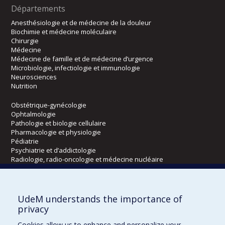
Départements
Anesthésiologie et de médecine de la douleur
Biochimie et médecine moléculaire
Chirurgie
Médecine
Médecine de famille et de médecine d’urgence
Microbiologie, infectiologie et immunologie
Neurosciences
Nutrition
Obstétrique-gynécologie
Ophtalmologie
Pathologie et biologie cellulaire
Pharmacologie et physiologie
Pédiatrie
Psychiatrie et d’addictologie
Radiologie, radio-oncologie et médecine nucléaire
Écoles
UdeM understands the importance of
Kinésiologie et des sciences de l’activité physique
privacy
Orthophonie et audiologie
Cookies allow us to enhance and personalize your