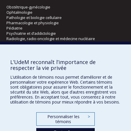
Obstétrique-gynécologie
Ophtalmologie
Pathologie et biologie cellulaire
Pharmacologie et physiologie
Pédiatrie
Psychiatrie et d’addictologie
Radiologie, radio-oncologie et médecine nucléaire
Écoles
L’UdeM reconnaît l’importance de
Kinésiologie et des sciences de l’activité physique
respecter la vie privée
Orthophonie et audiologie
L’utilisation de témoins nous permet d’améliorer et de
Réadaptation
personnaliser votre expérience Web. Certains témoins
sont obligatoires pour assurer le fonctionnement et la
Directions
sécurité du site Web, alors que d’autres enregistrent vos
préférences. En acceptant tout, vous consentez à notre
DPC
utilisation de témoins pour mieux répondre à vos besoins.
CPASS
Éthique clinique
Personnaliser les
>
témoins