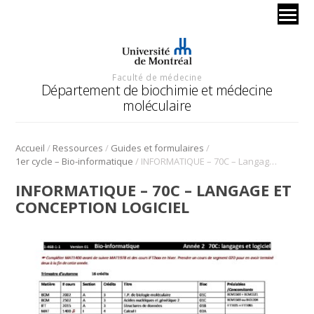
Faculté de médecine
Département de biochimie et médecine
moléculaire
/
/
/
Accueil
Ressources
Guides et formulaires
/
1er cycle – Bio-informatique
INFORMATIQUE – 70C – Langage et conception logiciel
INFORMATIQUE – 70C – LANGAGE ET
CONCEPTION LOGICIEL