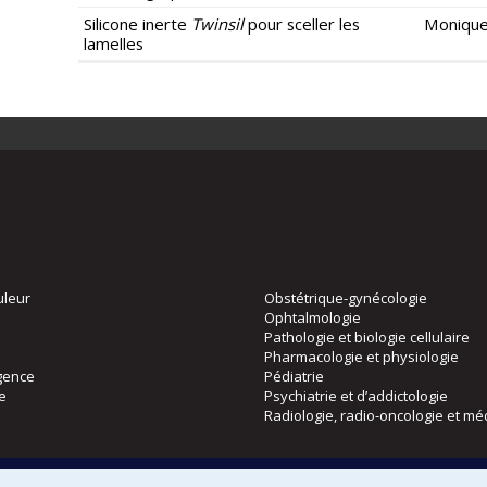
Silicone inerte
Twinsil
pour sceller les
Monique
lamelles
uleur
Obstétrique-gynécologie
Ophtalmologie
Pathologie et biologie cellulaire
Pharmacologie et physiologie
gence
Pédiatrie
ie
Psychiatrie et d’addictologie
Radiologie, radio-oncologie et mé