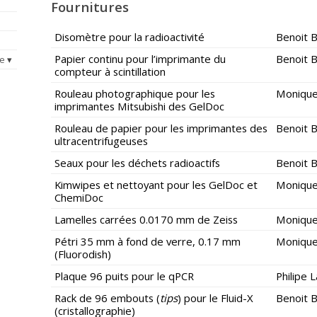
Fournitures
Disomètre pour la radioactivité
Benoit 
Papier continu pour l’imprimante du
Benoit 
ue
compteur à scintillation
Rouleau photographique pour les
Monique
imprimantes Mitsubishi des GelDoc
Rouleau de papier pour les imprimantes des
Benoit 
ultracentrifugeuses
Seaux pour les déchets radioactifs
Benoit 
Kimwipes et nettoyant pour les GelDoc et
Monique
ChemiDoc
Lamelles carrées 0.0170 mm de Zeiss
Monique
Pétri 35 mm à fond de verre, 0.17 mm
Monique
(Fluorodish)
Plaque 96 puits pour le qPCR
Philipe
Rack de 96 embouts (
tips
) pour le Fluid-X
Benoit 
(cristallographie)