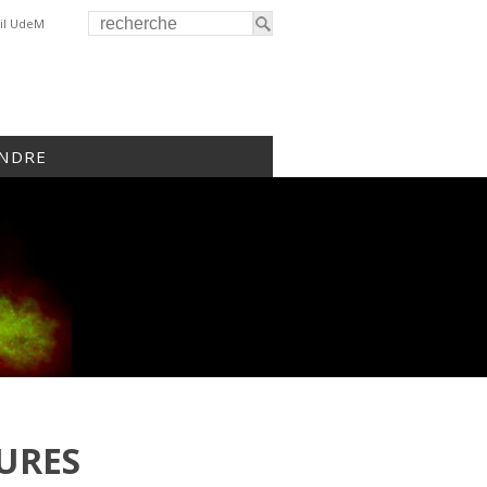
il UdeM
INDRE
URES