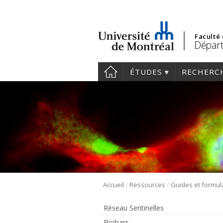
Faculté
Départ
ÉTUDES
RECHERC
/
/
Accueil
Ressources
Guides et formul
Réseau Sentinelles
Biobars