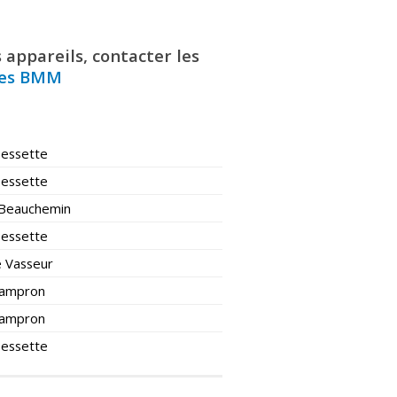
appareils, contacter les
ues BMM
Bessette
Bessette
Beauchemin
Bessette
 Vasseur
 Lampron
 Lampron
Bessette