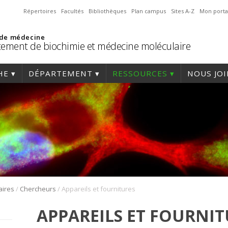
Répertoires
Facultés
Bibliothèques
Plan campus
Sites A-Z
Mon porta
 de médecine
ement de biochimie et médecine moléculaire
HE
DÉPARTEMENT
RESSOURCES
NOUS JO
/
/
aires
Chercheurs
Appareils et fournitures
APPAREILS ET FOURNIT