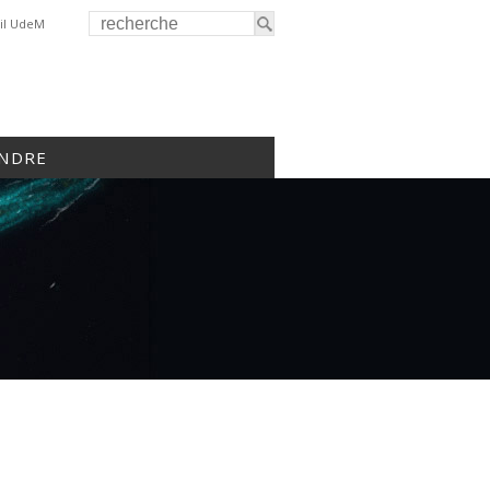
il UdeM
INDRE