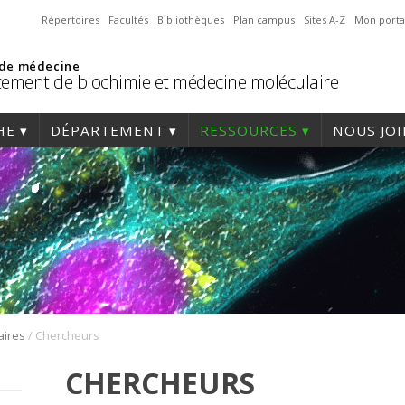
Répertoires
Facultés
Bibliothèques
Plan campus
Sites A-Z
Mon porta
 de médecine
ement de biochimie et médecine moléculaire
HE
DÉPARTEMENT
RESSOURCES
NOUS JO
/
aires
Chercheurs
CHERCHEURS