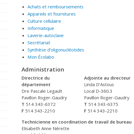
Achats et remboursements
Appareils et fournitures
Culture cellulaire
Informatique
Laverie-autoclave
Secrétariat
Synthèse d’oligonucléotides
Mon Écolabo
Administration
Directrice du
Adjointe au directeur
département
Linda D’Astous
Dre Pascale Legault
Local D-360.3
Pavillon Roger-Gaudry
Pavillon Roger-Gaudry
T
514 343-6372
T
514 343-6375
F
514 343-2210
F
514 343-2210
Technicienne en coordination de travail de bureau
Elisabeth Anne Nérette