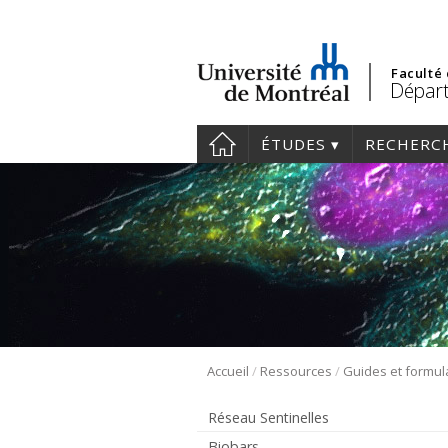
Faculté
Départ
ÉTUDES
RECHERC
/
/
Accueil
Ressources
Guides et formul
Réseau Sentinelles
Biobars