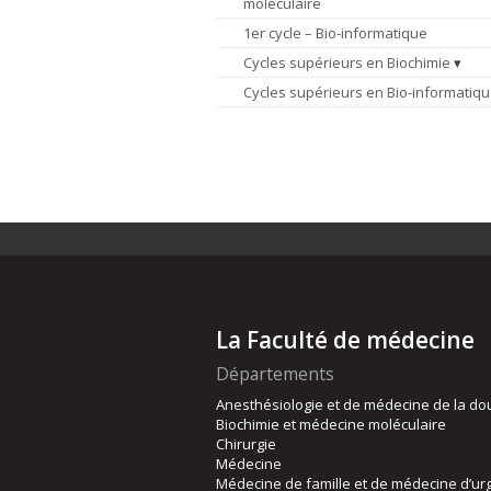
moléculaire
1er cycle – Bio-informatique
Cycles supérieurs en Biochimie
Cycles supérieurs en Bio-informatiq
La Faculté de médecine
Départements
Anesthésiologie et de médecine de la do
Biochimie et médecine moléculaire
Chirurgie
Médecine
Médecine de famille et de médecine d’ur