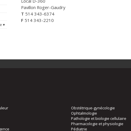
Local D-360
Pavillon Roger-Gaudry
T
514 343-6374
F
514 343-2210
ue
uleur
Obstétrique-gynécologie
Ophtalmologie
Pathologie et biologie cellulaire
Pharmacologie et physiologie
gence
Pédiatrie