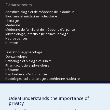
Départements
Anesthésiologie et de médecine de la douleur
Biochimie et médecine moléculaire
Chirurgie
Médecine
Médecine de famille et de médecine d’urgence
Microbiologie, infectiologie et immunologie
Neurosciences
Nutrition
Obstétrique-gynécologie
Ophtalmologie
Pathologie et biologie cellulaire
Pharmacologie et physiologie
Pédiatrie
Psychiatrie et d’addictologie
Radiologie, radio-oncologie et médecine nucléaire
Écoles
UdeM understands the importance of
Kinésiologie et des sciences de l’activité physique
privacy
Orthophonie et audiologie