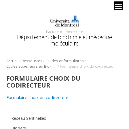
Faculté de médecine
Département de biochimie et médecine
moléculaire
/
/
/
Accueil
Ressources
Guides et formulaires
/
Cycles supérieurs en Bio-informatique
Formulaire choix du codirecteur
FORMULAIRE CHOIX DU
CODIRECTEUR
Formulaire choix du codirecteur
Réseau Sentinelles
Biobars