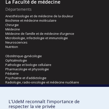
La Faculté de médecine
Départements
Anesthésiologie et de médecine de la douleur
Biochimie et médecine moléculaire
Chirurgie
Médecine
Médecine de famille et de médecine d’urgence
Microbiologie, infectiologie et immunologie
Neurosciences
Nutrition
Obstétrique-gynécologie
Ophtalmologie
Pathologie et biologie cellulaire
Pharmacologie et physiologie
Pédiatrie
Psychiatrie et d’addictologie
Radiologie, radio-oncologie et médecine nucléaire
Écoles
L’UdeM reconnaît l’importance de
Kinésiologie et des sciences de l’activité physique
respecter la vie privée