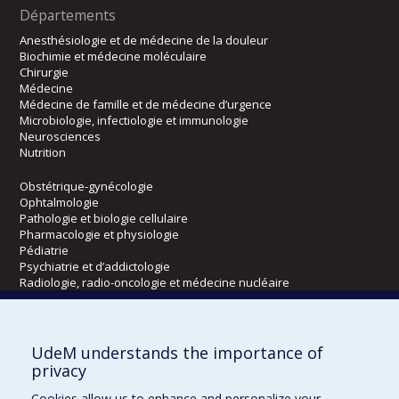
Départements
Anesthésiologie et de médecine de la douleur
Biochimie et médecine moléculaire
Chirurgie
Médecine
Médecine de famille et de médecine d’urgence
Microbiologie, infectiologie et immunologie
Neurosciences
Nutrition
Obstétrique-gynécologie
Ophtalmologie
Pathologie et biologie cellulaire
Pharmacologie et physiologie
Pédiatrie
Psychiatrie et d’addictologie
Radiologie, radio-oncologie et médecine nucléaire
Écoles
UdeM understands the importance of
Kinésiologie et des sciences de l’activité physique
privacy
Orthophonie et audiologie
Cookies allow us to enhance and personalize your