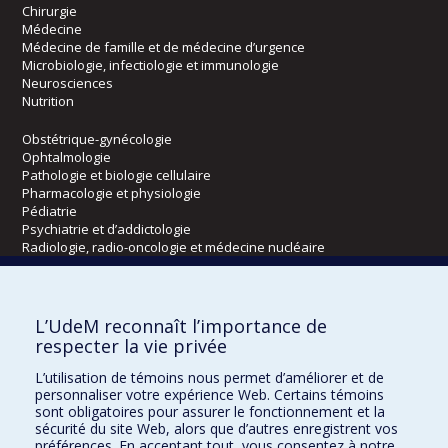
Chirurgie
Médecine
Médecine de famille et de médecine d’urgence
Microbiologie, infectiologie et immunologie
Neurosciences
Nutrition
Obstétrique-gynécologie
Ophtalmologie
Pathologie et biologie cellulaire
Pharmacologie et physiologie
Pédiatrie
Psychiatrie et d’addictologie
Radiologie, radio-oncologie et médecine nucléaire
Écoles
L’UdeM reconnaît l’importance de
Kinésiologie et des sciences de l’activité physique
respecter la vie privée
Orthophonie et audiologie
L’utilisation de témoins nous permet d’améliorer et de
Réadaptation
personnaliser votre expérience Web. Certains témoins
sont obligatoires pour assurer le fonctionnement et la
Directions
sécurité du site Web, alors que d’autres enregistrent vos
préférences. En acceptant tout, vous consentez à notre