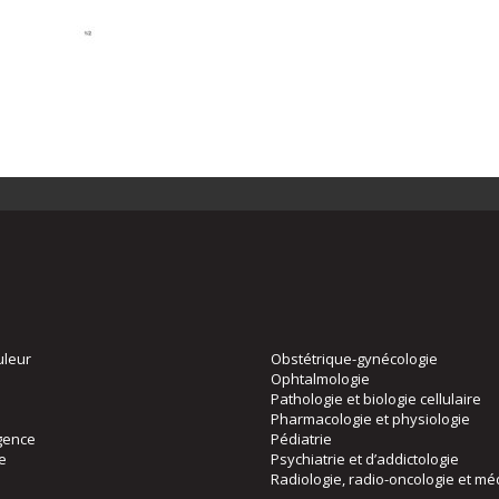
uleur
Obstétrique-gynécologie
Ophtalmologie
Pathologie et biologie cellulaire
Pharmacologie et physiologie
gence
Pédiatrie
ie
Psychiatrie et d’addictologie
Radiologie, radio-oncologie et mé