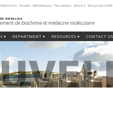
Répertoires
Facultés
Bibliothèques
Plan campus
Sites A-Z
Mon portail UdeM
 de médecine
ement de biochimie et médecine moléculaire
H
DEPARTMENT
RESOURCES
CONTACT U