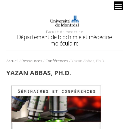
Faculté de médecine
Département de biochimie et médecine
moléculaire
/
/
/
Accueil
Ressources
Conférences
Yazan Abbas, Ph.D.
YAZAN ABBAS, PH.D.