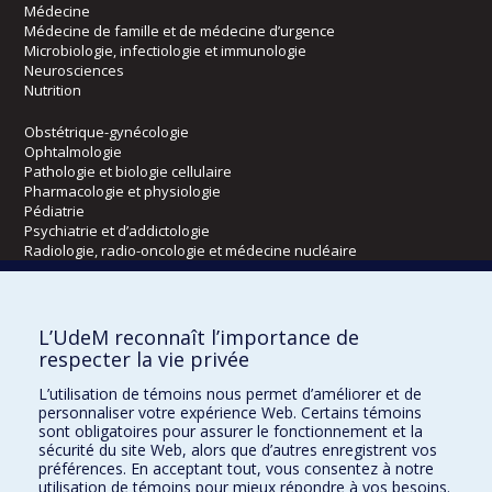
Médecine
Médecine de famille et de médecine d’urgence
Microbiologie, infectiologie et immunologie
Neurosciences
Nutrition
Obstétrique-gynécologie
Ophtalmologie
Pathologie et biologie cellulaire
Pharmacologie et physiologie
Pédiatrie
Psychiatrie et d’addictologie
Radiologie, radio-oncologie et médecine nucléaire
Écoles
L’UdeM reconnaît l’importance de
Kinésiologie et des sciences de l’activité physique
respecter la vie privée
Orthophonie et audiologie
L’utilisation de témoins nous permet d’améliorer et de
Réadaptation
personnaliser votre expérience Web. Certains témoins
sont obligatoires pour assurer le fonctionnement et la
Directions
sécurité du site Web, alors que d’autres enregistrent vos
préférences. En acceptant tout, vous consentez à notre
DPC
utilisation de témoins pour mieux répondre à vos besoins.