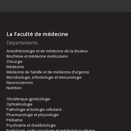
La Faculté de médecine
Départements
Anesthésiologie et de médecine de la douleur
Biochimie et médecine moléculaire
Chirurgie
Médecine
Médecine de famille et de médecine d’urgence
Microbiologie, infectiologie et immunologie
Neurosciences
Nutrition
Obstétrique-gynécologie
Ophtalmologie
Pathologie et biologie cellulaire
Pharmacologie et physiologie
Pédiatrie
Psychiatrie et d’addictologie
Radiologie, radio-oncologie et médecine nucléaire