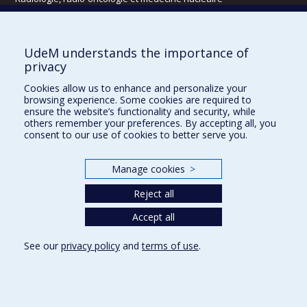
Écoles
UdeM understands the importance of
Kinésiologie et des sciences de l’activité physique
privacy
Orthophonie et audiologie
Cookies allow us to enhance and personalize your
Réadaptation
browsing experience. Some cookies are required to
ensure the website’s functionality and security, while
Directions
others remember your preferences. By accepting all, you
consent to our use of cookies to better serve you.
DPC
CPASS
Éthique clinique
Manage cookies
>
Reject all
Accept all
See our
privacy policy
and
terms of use
.
Confidentialité
Conditions d’utilisation
Cookie Settings