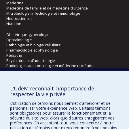
Médecine
Médecine de famille et de médecine d’urgence
Microbiologie, infectiologie et immunologie
Neurosciences
Nutrition
Obstétrique-gynécologie
Ophtalmologie
Pathologie et biologie cellulaire
Pharmacologie et physiologie
Pédiatrie
Psychiatrie et d’addictologie
Radiologie, radio-oncologie et médecine nucléaire
Écoles
L’UdeM reconnaît l’importance de
Kinésiologie et des sciences de l’activité physique
respecter la vie privée
Orthophonie et audiologie
L’utilisation de témoins nous permet d’améliorer et de
Réadaptation
personnaliser votre expérience Web. Certains témoins
sont obligatoires pour assurer le fonctionnement et la
Directions
sécurité du site Web, alors que d’autres enregistrent vos
préférences. En acceptant tout, vous consentez à notre
DPC
utilisation de témoins pour mieux répondre à vos besoins.