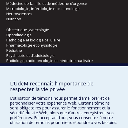
Médecine de famille et de médecine d’urgence
Microbiologie, infectiologie et immunologie
Neurosciences
Nutrition
Obstétrique-gynécologie
Ophtalmologie
Pathologie et biologie cellulaire
Pharmacologie et physiologie
Pédiatrie
Psychiatrie et d’addictologie
Radiologie, radio-oncologie et médecine nucléaire
Écoles
L’UdeM reconnaît l’importance de
Kinésiologie et des sciences de l’activité physique
respecter la vie privée
Orthophonie et audiologie
L’utilisation de témoins nous permet d’améliorer et de
Réadaptation
personnaliser votre expérience Web. Certains témoins
sont obligatoires pour assurer le fonctionnement et la
Directions
sécurité du site Web, alors que d’autres enregistrent vos
préférences. En acceptant tout, vous consentez à notre
DPC
utilisation de témoins pour mieux répondre à vos besoins.
CPASS