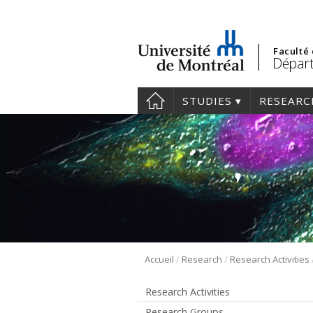
Faculté
Départ
STUDIES
RESEARC
/
/
Accueil
Research
Research Activities
Research Activities
Research Groups