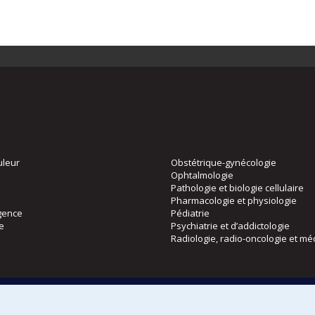
uleur
Obstétrique-gynécologie
Ophtalmologie
Pathologie et biologie cellulaire
Pharmacologie et physiologie
gence
Pédiatrie
ie
Psychiatrie et d’addictologie
Radiologie, radio-oncologie et mé
Directions
 physique
DPC