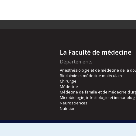
La Faculté de médecine
Départements
Anesthésiologie et de médecine de la do
Biochimie et médecine moléculaire
Chirurgie
Médecine
Médecine de famille et de médecine d’ur
Microbiologie, infectiologie et immunolog
Neurosciences
Nutrition
Écoles
Kinésiologie et des sciences de l’activité