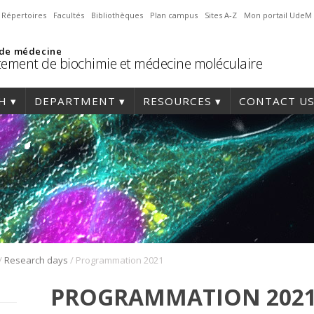
Répertoires
Facultés
Bibliothèques
Plan campus
Sites A-Z
Mon portail UdeM
 de médecine
ement de biochimie et médecine moléculaire
H
DEPARTMENT
RESOURCES
CONTACT U
/
/
Research days
Programmation 2021
PROGRAMMATION 202