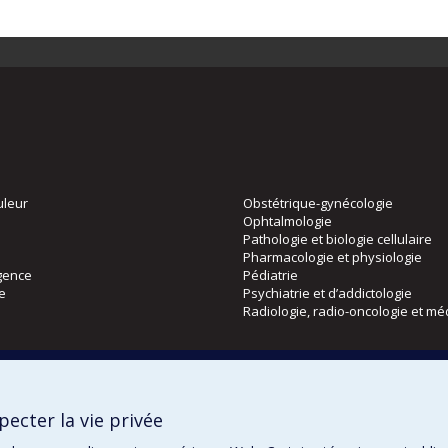
uleur
Obstétrique-gynécologie
Ophtalmologie
Pathologie et biologie cellulaire
Pharmacologie et physiologie
gence
Pédiatrie
ie
Psychiatrie et d’addictologie
Radiologie, radio-oncologie et mé
Directions
 physique
DPC
ecter la vie privée
CPASS
Éthique clinique