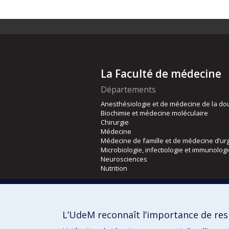
La Faculté de médecine
Départements
Anesthésiologie et de médecine de la do
Biochimie et médecine moléculaire
Chirurgie
Médecine
Médecine de famille et de médecine d’ur
Microbiologie, infectiologie et immunolog
Neurosciences
Nutrition
Écoles
Kinésiologie et des sciences de l’activité
L’UdeM reconnaît l’importance de resp
Orthophonie et audiologie
Réadaptation