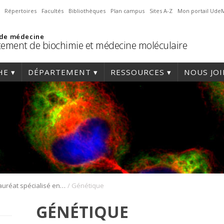
Répertoires
Facultés
Bibliothèques
Plan campus
Sites A-Z
Mon portail Ude
 de médecine
ement de biochimie et médecine moléculaire
HE
DÉPARTEMENT
RESSOURCES
NOUS JO
/
Baccalauréat spécialisé en bio-informatique
Génétique
GÉNÉTIQUE