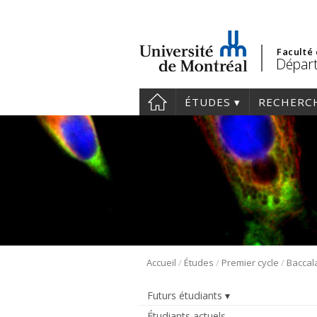
Faculté
Départ
ÉTUDES
RECHERC
/
/
/
Accueil
Études
Premier cycle
Futurs étudiants
Étudiants actuels