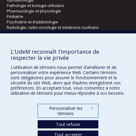
Pathologie et biologie cellulaire
Pharmacologie et physiologie
Pédiatrie
Psychiatrie et d’addictologie
Radiologie, radio-oncologie et médecine nucléaire
Écoles
L’UdeM reconnaît l’importance de
Kinésiologie et des sciences de l’activité physique
respecter la vie privée
Orthophonie et audiologie
L’utilisation de témoins nous permet d’améliorer et de
Réadaptation
personnaliser votre expérience Web. Certains témoins
sont obligatoires pour assurer le fonctionnement et la
Directions
sécurité du site Web, alors que d’autres enregistrent vos
préférences. En acceptant tout, vous consentez à notre
DPC
utilisation de témoins pour mieux répondre à vos besoins.
CPASS
Éthique clinique
Personnaliser les
>
témoins
Tout refuser
Tout accepter