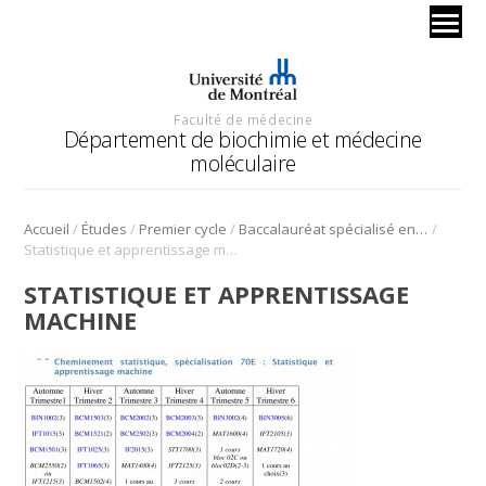
Faculté de médecine
Département de biochimie et médecine
moléculaire
/
/
/
/
Accueil
Études
Premier cycle
Baccalauréat spécialisé en bio-informatique
Statistique et apprentissage machine
STATISTIQUE ET APPRENTISSAGE
MACHINE