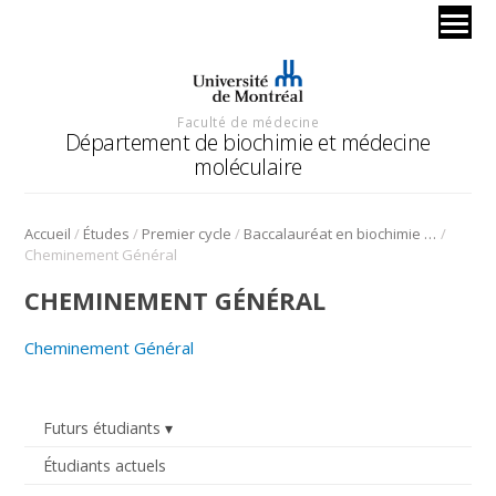
Faculté de médecine
Département de biochimie et médecine
moléculaire
/
/
/
/
Accueil
Études
Premier cycle
Baccalauréat en biochimie et médecine moléculaire
Cheminement Général
CHEMINEMENT GÉNÉRAL
Cheminement Général
Futurs étudiants
Étudiants actuels