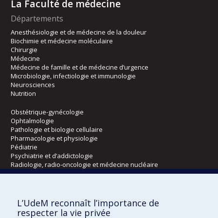
La Faculté de médecine
Départements
Anesthésiologie et de médecine de la douleur
Biochimie et médecine moléculaire
Chirurgie
Médecine
Médecine de famille et de médecine d’urgence
Microbiologie, infectiologie et immunologie
Neurosciences
Nutrition
Obstétrique-gynécologie
Ophtalmologie
Pathologie et biologie cellulaire
Pharmacologie et physiologie
Pédiatrie
Psychiatrie et d’addictologie
Radiologie, radio-oncologie et médecine nucléaire
Écoles
L’UdeM reconnaît l’importance de
Kinésiologie et des sciences de l’activité physique
respecter la vie privée