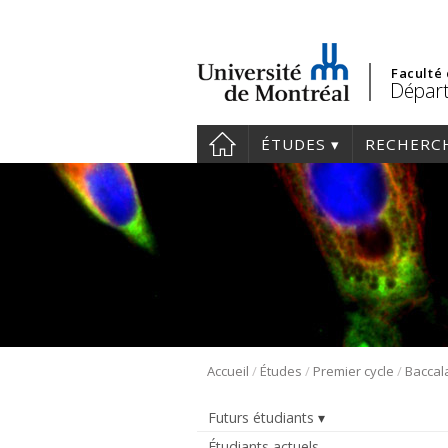
Faculté
Départ
ÉTUDES
RECHERC
/
/
/
Accueil
Études
Premier cycle
Futurs étudiants
Étudiants actuels