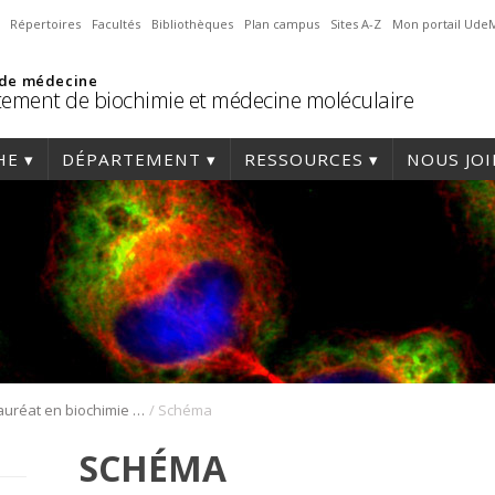
Répertoires
Facultés
Bibliothèques
Plan campus
Sites A-Z
Mon portail Ude
 de médecine
ement de biochimie et médecine moléculaire
HE
DÉPARTEMENT
RESSOURCES
NOUS JO
/
Baccalauréat en biochimie et médecine moléculaire
Schéma
SCHÉMA