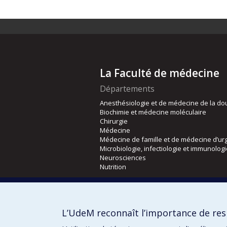
La Faculté de médecine
Départements
Anesthésiologie et de médecine de la do
Biochimie et médecine moléculaire
Chirurgie
Médecine
Médecine de famille et de médecine d’ur
Microbiologie, infectiologie et immunolog
Neurosciences
Nutrition
Écoles
Kinésiologie et des sciences de l’activité
L’UdeM reconnaît l’importance de resp
Orthophonie et audiologie
Réadaptation