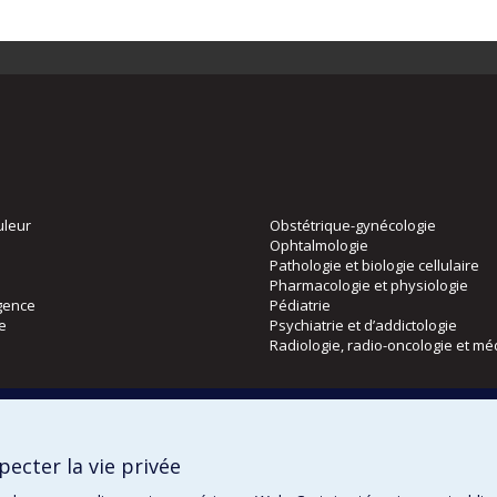
uleur
Obstétrique-gynécologie
Ophtalmologie
Pathologie et biologie cellulaire
Pharmacologie et physiologie
gence
Pédiatrie
ie
Psychiatrie et d’addictologie
Radiologie, radio-oncologie et mé
Directions
 physique
DPC
ecter la vie privée
CPASS
Éthique clinique