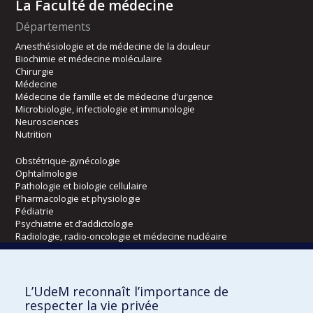
La Faculté de médecine
Départements
Anesthésiologie et de médecine de la douleur
Biochimie et médecine moléculaire
Chirurgie
Médecine
Médecine de famille et de médecine d’urgence
Microbiologie, infectiologie et immunologie
Neurosciences
Nutrition
Obstétrique-gynécologie
Ophtalmologie
Pathologie et biologie cellulaire
Pharmacologie et physiologie
Pédiatrie
Psychiatrie et d’addictologie
Radiologie, radio-oncologie et médecine nucléaire
Écoles
L’UdeM reconnaît l’importance de
Kinésiologie et des sciences de l’activité physique
respecter la vie privée