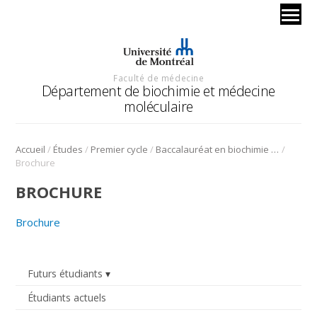
Faculté de médecine
Département de biochimie et médecine
moléculaire
/
/
/
/
Accueil
Études
Premier cycle
Baccalauréat en biochimie et médecine moléculaire
Brochure
BROCHURE
Brochure
Futurs étudiants
Étudiants actuels