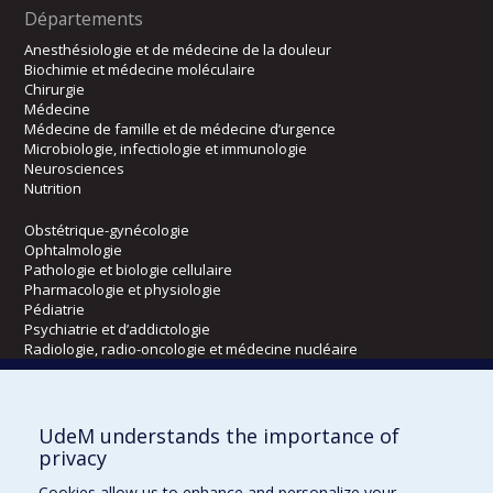
Départements
Anesthésiologie et de médecine de la douleur
Biochimie et médecine moléculaire
Chirurgie
Médecine
Médecine de famille et de médecine d’urgence
Microbiologie, infectiologie et immunologie
Neurosciences
Nutrition
Obstétrique-gynécologie
Ophtalmologie
Pathologie et biologie cellulaire
Pharmacologie et physiologie
Pédiatrie
Psychiatrie et d’addictologie
Radiologie, radio-oncologie et médecine nucléaire
Écoles
UdeM understands the importance of
Kinésiologie et des sciences de l’activité physique
privacy
Orthophonie et audiologie
Cookies allow us to enhance and personalize your