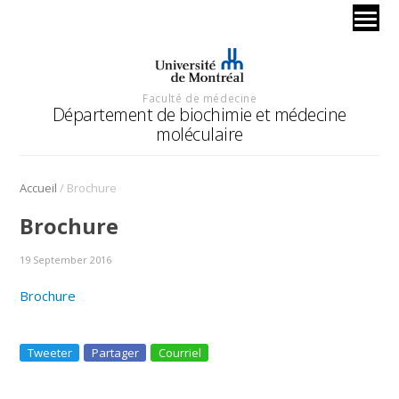
Faculté de médecine
Département de biochimie et médecine
moléculaire
/
Accueil
Brochure
Brochure
19 September 2016
Brochure
Tweeter
Partager
Courriel