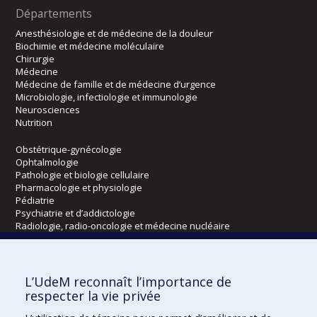
Départements
Anesthésiologie et de médecine de la douleur
Biochimie et médecine moléculaire
Chirurgie
Médecine
Médecine de famille et de médecine d’urgence
Microbiologie, infectiologie et immunologie
Neurosciences
Nutrition
Obstétrique-gynécologie
Ophtalmologie
Pathologie et biologie cellulaire
Pharmacologie et physiologie
Pédiatrie
Psychiatrie et d’addictologie
Radiologie, radio-oncologie et médecine nucléaire
Écoles
L’UdeM reconnaît l’importance de
Kinésiologie et des sciences de l’activité physique
respecter la vie privée
Orthophonie et audiologie