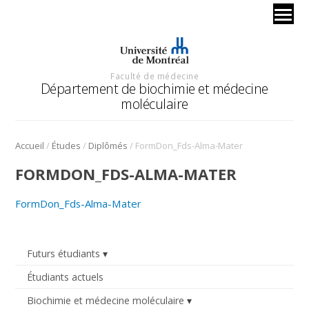
Faculté de médecine
Département de biochimie et médecine
moléculaire
/
/
/
Accueil
Études
Diplômés
FormDon_Fds-Alma-Mater
FORMDON_FDS-ALMA-MATER
FormDon_Fds-Alma-Mater
Futurs étudiants
Étudiants actuels
Biochimie et médecine moléculaire