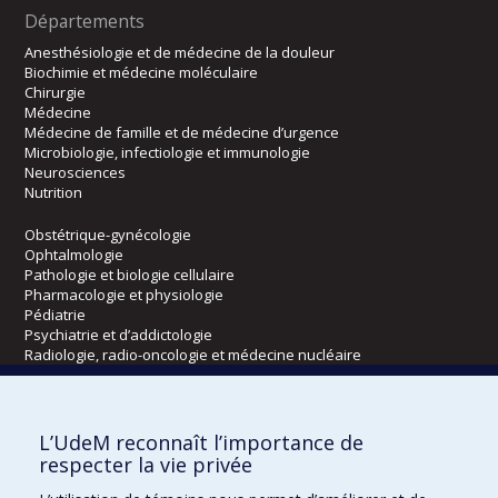
Départements
Anesthésiologie et de médecine de la douleur
Biochimie et médecine moléculaire
Chirurgie
Médecine
Médecine de famille et de médecine d’urgence
Microbiologie, infectiologie et immunologie
Neurosciences
Nutrition
Obstétrique-gynécologie
Ophtalmologie
Pathologie et biologie cellulaire
Pharmacologie et physiologie
Pédiatrie
Psychiatrie et d’addictologie
Radiologie, radio-oncologie et médecine nucléaire
Écoles
L’UdeM reconnaît l’importance de
Kinésiologie et des sciences de l’activité physique
respecter la vie privée
Orthophonie et audiologie