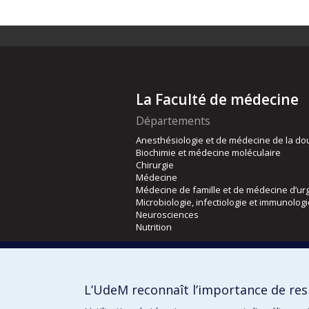
La Faculté de médecine
Départements
Anesthésiologie et de médecine de la do
Biochimie et médecine moléculaire
Chirurgie
Médecine
Médecine de famille et de médecine d’ur
Microbiologie, infectiologie et immunolog
Neurosciences
Nutrition
Écoles
Kinésiologie et des sciences de l’activité
L’UdeM reconnaît l’importance de resp
Orthophonie et audiologie
Réadaptation