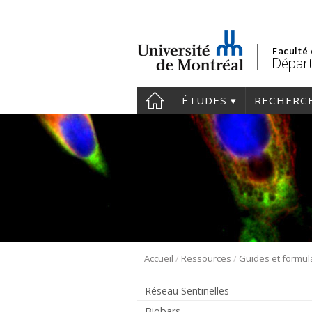
Faculté
Départ
ÉTUDES
RECHERC
/
/
Accueil
Ressources
Guides et formul
Réseau Sentinelles
Biobars