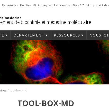
Répertoires
Facultés
Bibliothèques
Plan campus
Sites A-Z
Mon portail Ude
 de médecine
ement de biochimie et médecine moléculaire
HE
DÉPARTEMENT
RESSOURCES
NOUS JO
/
aires
tool-box-md
TOOL-BOX-MD