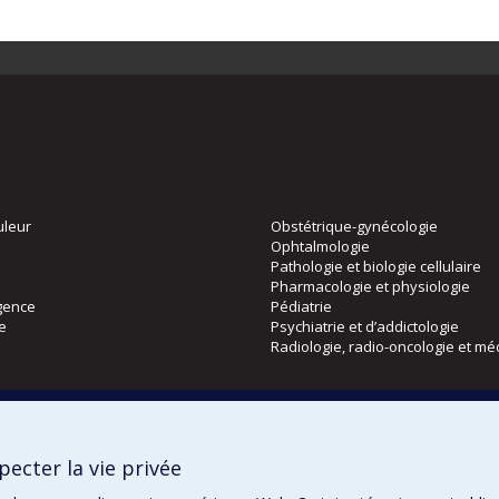
uleur
Obstétrique-gynécologie
Ophtalmologie
Pathologie et biologie cellulaire
Pharmacologie et physiologie
gence
Pédiatrie
ie
Psychiatrie et d’addictologie
Radiologie, radio-oncologie et mé
Directions
 physique
DPC
ecter la vie privée
CPASS
Éthique clinique