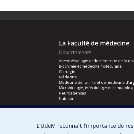
La Faculté de médecine
Départements
Anesthésiologie et de médecine de la do
Biochimie et médecine moléculaire
Chirurgie
Médecine
Médecine de famille et de médecine d’ur
Microbiologie, infectiologie et immunolog
Neurosciences
Nutrition
Écoles
Kinésiologie et des sciences de l’activité
L’UdeM reconnaît l’importance de resp
Orthophonie et audiologie
Réadaptation