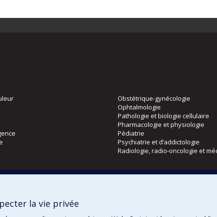
uleur
Obstétrique-gynécologie
Ophtalmologie
Pathologie et biologie cellulaire
Pharmacologie et physiologie
gence
Pédiatrie
ie
Psychiatrie et d’addictologie
Radiologie, radio-oncologie et mé
Directions
 physique
DPC
ecter la vie privée
CPASS
Éthique clinique