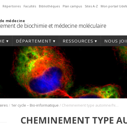
Répertoires
Facultés
Bibliothèques
Plan campus
Sites A-Z
Mon portail Ude
 de médecine
ement de biochimie et médecine moléculaire
HE
DÉPARTEMENT
RESSOURCES
NOUS JO
/
/
aires
1er cycle – Bio-informatique
Cheminement type automne/hiver
CHEMINEMENT TYPE A