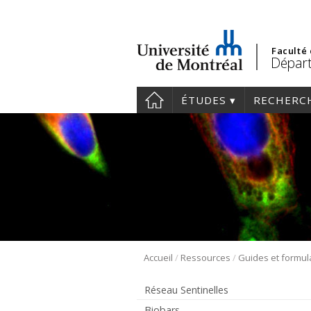
Faculté
Départ
ÉTUDES
RECHERC
/
/
Accueil
Ressources
Guides et formul
Réseau Sentinelles
Biobars