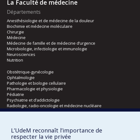
La Faculté de médecine
Départements
Anesthésiologie et de médecine de la douleur
Biochimie et médecine moléculaire
Chirurgie
Médecine
Médecine de famille et de médecine d’urgence
Microbiologie, infectiologie et immunologie
Neurosciences
Nutrition
Obstétrique-gynécologie
Ophtalmologie
Pathologie et biologie cellulaire
Pharmacologie et physiologie
Pédiatrie
Psychiatrie et d’addictologie
Radiologie, radio-oncologie et médecine nucléaire
Écoles
L’UdeM reconnaît l’importance de
Kinésiologie et des sciences de l’activité physique
respecter la vie privée