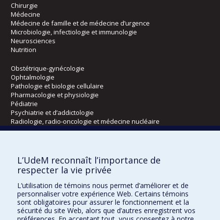
Chirurgie
Médecine
Médecine de famille et de médecine d’urgence
Microbiologie, infectiologie et immunologie
Neurosciences
Nutrition
Obstétrique-gynécologie
Ophtalmologie
Pathologie et biologie cellulaire
Pharmacologie et physiologie
Pédiatrie
Psychiatrie et d’addictologie
Radiologie, radio-oncologie et médecine nucléaire
Écoles
L’UdeM reconnaît l’importance de
Kinésiologie et des sciences de l’activité physique
respecter la vie privée
Orthophonie et audiologie
L’utilisation de témoins nous permet d’améliorer et de
Réadaptation
personnaliser votre expérience Web. Certains témoins
sont obligatoires pour assurer le fonctionnement et la
Directions
sécurité du site Web, alors que d’autres enregistrent vos
préférences. En acceptant tout, vous consentez à notre