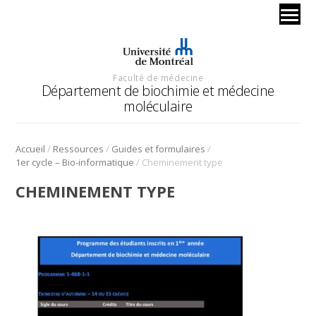
Faculté de médecine
Département de biochimie et médecine
moléculaire
/
/
/
Accueil
Ressources
Guides et formulaires
/
1er cycle – Bio-informatique
Cheminement type
CHEMINEMENT TYPE