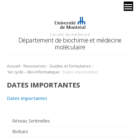
Faculté de médecine
Département de biochimie et médecine
moléculaire
/
/
/
Accueil
Ressources
Guides et formulaires
/
1er cycle – Bio-informatique
Dates importantes
DATES IMPORTANTES
Dates importantes
Réseau Sentinelles
Biobars