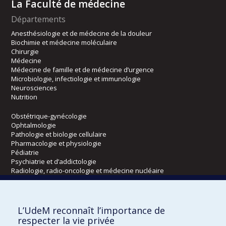
La Faculté de médecine
Départements
Anesthésiologie et de médecine de la douleur
Biochimie et médecine moléculaire
Chirurgie
Médecine
Médecine de famille et de médecine d’urgence
Microbiologie, infectiologie et immunologie
Neurosciences
Nutrition
Obstétrique-gynécologie
Ophtalmologie
Pathologie et biologie cellulaire
Pharmacologie et physiologie
Pédiatrie
Psychiatrie et d’addictologie
Radiologie, radio-oncologie et médecine nucléaire
Écoles
L’UdeM reconnaît l’importance de
Kinésiologie et des sciences de l’activité physique
respecter la vie privée