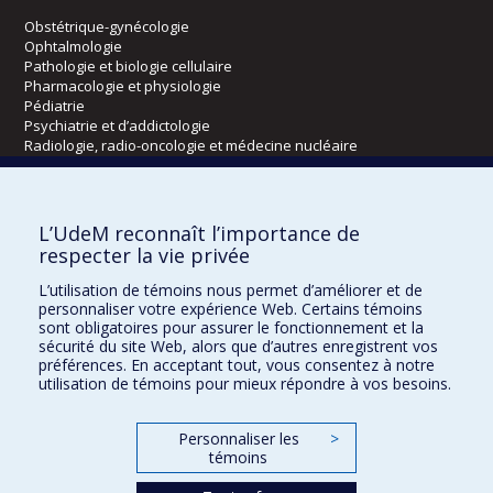
Obstétrique-gynécologie
Ophtalmologie
Pathologie et biologie cellulaire
Pharmacologie et physiologie
Pédiatrie
Psychiatrie et d’addictologie
Radiologie, radio-oncologie et médecine nucléaire
Écoles
L’UdeM reconnaît l’importance de
Kinésiologie et des sciences de l’activité physique
respecter la vie privée
Orthophonie et audiologie
L’utilisation de témoins nous permet d’améliorer et de
Réadaptation
personnaliser votre expérience Web. Certains témoins
sont obligatoires pour assurer le fonctionnement et la
Directions
sécurité du site Web, alors que d’autres enregistrent vos
préférences. En acceptant tout, vous consentez à notre
DPC
utilisation de témoins pour mieux répondre à vos besoins.
CPASS
Éthique clinique
Personnaliser les
>
témoins