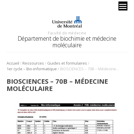
Faculté de médecine
Département de biochimie et médecine
moléculaire
/
/
/
Accueil
Ressources
Guides et formulaires
/
1er cycle – Bio-informatique
BIOSCIENCES – 70B – Médecine moléculaire
BIOSCIENCES – 70B – MÉDECINE
MOLÉCULAIRE